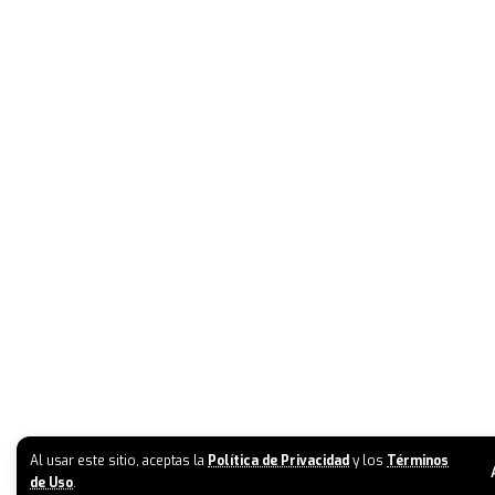
Al usar este sitio, aceptas la
Política de Privacidad
y los
Términos
de Uso
.