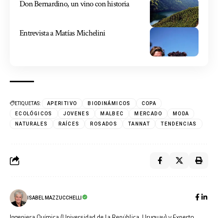
Don Bernardino, un vino con historia
Entrevista a Matías Michelini
ETIQUETAS:
APERITIVO
BIODINÁMICOS
COPA
ECOLÓGICOS
JOVENES
MALBEC
MERCADO
MODA
NATURALES
RAÍCES
ROSADOS
TANNAT
TENDENCIAS
ISABEL MAZZUCCHELLI
Ingeniera Química (Universidad de la República, Uruguay) y Experto