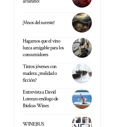
al tanino!
¡Vinos del sureste!
Hagamos que el vino
luzca amigable para los
consumidores
Tintos jóvenes con
madera: ¿realidad o
ficción?
Entrevista a David
Lorenzo enólogo de
Ibizkus Wines
WINEBUS