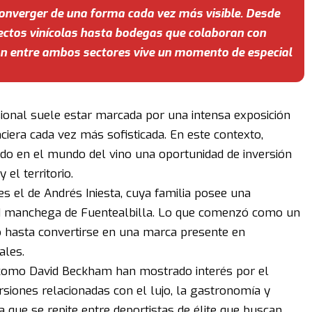
nverger de una forma cada vez más visible. Desde
yectos vinícolas hasta bodegas que colaboran con
ión entre ambos sectores vive un momento de especial
sional suele estar marcada por una intensa exposición
nciera cada vez más sofisticada. En este contexto,
o en el mundo del vino una oportunidad de inversión
y el territorio.
s el de Andrés Iniesta, cuya familia posee una
ad manchega de Fuentealbilla. Lo que comenzó como un
o hasta convertirse en una marca presente en
ales.
 como David Beckham han mostrado interés por el
versiones relacionadas con el lujo, la gastronomía y
que se repite entre deportistas de élite que buscan