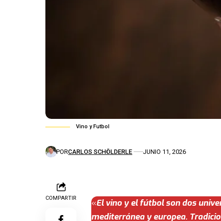
Vino y Futbol
POR
CARLOS SCHÖLDERLE
JUNIO 11, 2026
COMPARTIR
«
El vino y el fútbol son dos uni
mediterránea y europea. Tradicio