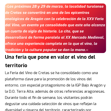
«
Los próximos 28 y 29 de marzo, la localidad turolense
de Cretas se convertirá en uno de los epicentros
enológicos de Aragón con la celebración de la XXV Feria
del Vino, un evento ya consolidado que este año alcanza
un cuarto de siglo de historia. La cita, que se
desarrollará de forma paralela al XX Mercado Medieval,
ofrece una experiencia completa en la que el vino, la
tradición y la cultura popular se dan la mano.
«
Una feria que pone en valor el vino del
territorio
La Feria del Vino de Cretas se ha consolidado como una
plataforma clave para la promoción de los vinos del
entorno, con especial protagonismo de la IGP Bajo Aragón y
la D.O. Terra Alta, además de otras referencias aragonesas.
Durante todo el fin de semana, los visitantes podrán
degustar una cuidada selección de vinos que reflejan la
diversidad y riqueza del territorio, caracterizado por