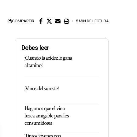
COMPARTIR
5 MIN DE LECTURA
Debes leer
¡Cuando la acidez le gana
al tanino!
¡Vinos del sureste!
Hagamos que el vino
luzca amigable para los
consumidores
Tintos jóvenes con