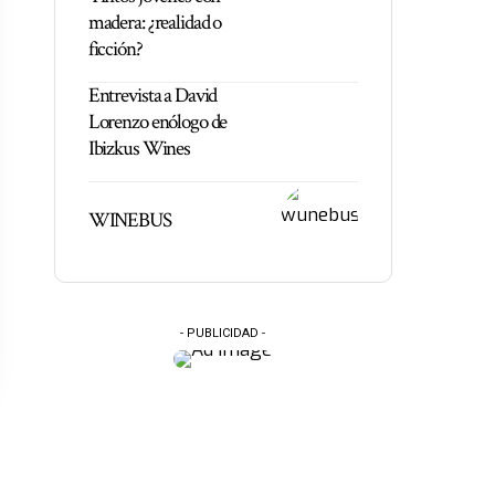
madera: ¿realidad o
ficción?
Entrevista a David
Lorenzo enólogo de
Ibizkus Wines
WINEBUS
- PUBLICIDAD -