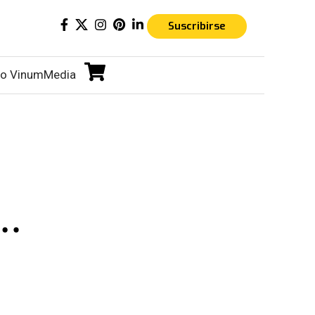
Suscribirse
o VinumMedia
s…