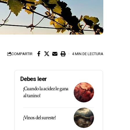
COMPARTIR
4 MIN DE LECTURA
Debes leer
¡Cuando la acidez le gana
al tanino!
¡Vinos del sureste!