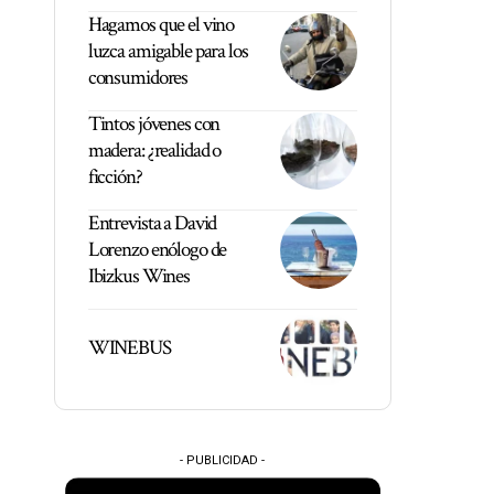
Hagamos que el vino
luzca amigable para los
consumidores
Tintos jóvenes con
madera: ¿realidad o
ficción?
Entrevista a David
Lorenzo enólogo de
Ibizkus Wines
WINEBUS
- PUBLICIDAD -