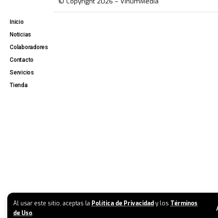
© Copyright 2026 – VinumMedia
Inicio
Noticias
Colaboradores
Contacto
Servicios
Tienda
Al usar este sitio, aceptas la
Política de Privacidad
y los
Términos
de Uso
.