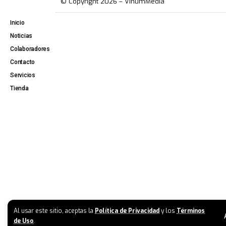
© Copyright 2026 – VinumMedia
Inicio
Noticias
Colaboradores
Contacto
Servicios
Tienda
Al usar este sitio, aceptas la
Política de Privacidad
y los
Términos
de Uso
.