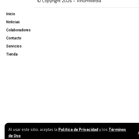
© Copyright 2026 – VinumMedia
Inicio
Noticias
Colaboradores
Contacto
Servicios
Tienda
Al usar este sitio, aceptas la
Política de Privacidad
y los
Términos
de Uso
.