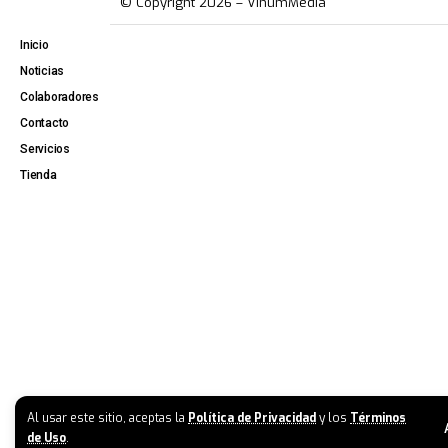
© Copyright 2026 – VinumMedia
Inicio
Noticias
Colaboradores
Contacto
Servicios
Tienda
Al usar este sitio, aceptas la
Política de Privacidad
y los
Términos
de Uso
.