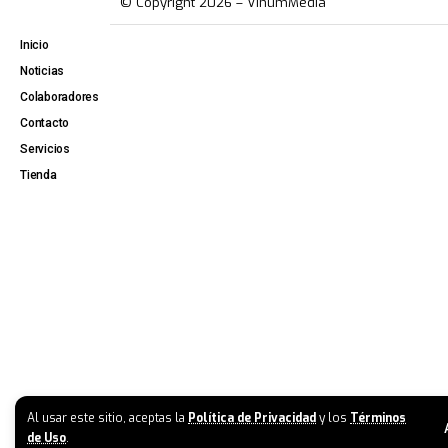
© Copyright 2026 – VinumMedia
Inicio
Noticias
Colaboradores
Contacto
Servicios
Tienda
Al usar este sitio, aceptas la
Política de Privacidad
y los
Términos
de Uso
.