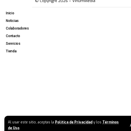
© Copyright 2026 – VinumMedia
Inicio
Noticias
Colaboradores
Contacto
Servicios
Tienda
Al usar este sitio, aceptas la
Política de Privacidad
y los
Términos
de Uso
.