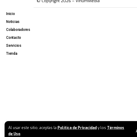
© Copyright 2026 – VinumMedia
Inicio
Noticias
Colaboradores
Contacto
Servicios
Tienda
Al usar este sitio, aceptas la
Política de Privacidad
y los
Términos
de Uso
.