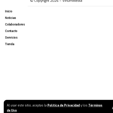
© Copyright 2026 – VinumMedia
Inicio
Noticias
Colaboradores
Contacto
Servicios
Tienda
Al usar este sitio, aceptas la
Política de Privacidad
y los
Términos
de Uso
.