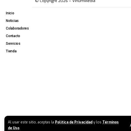
© Copyright 2026 – VinumMedia
Inicio
Noticias
Colaboradores
Contacto
Servicios
Tienda
Al usar este sitio, aceptas la
Política de Privacidad
y los
Términos
de Uso
.