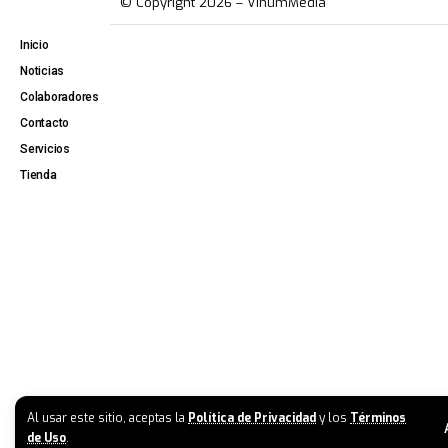
© Copyright 2026 – VinumMedia
Inicio
Noticias
Colaboradores
Contacto
Servicios
Tienda
Al usar este sitio, aceptas la
Política de Privacidad
y los
Términos
de Uso
.