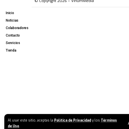
© Copyright 2026 – VinumMedia
Inicio
Noticias
Colaboradores
Contacto
Servicios
Tienda
Al usar este sitio, aceptas la
Política de Privacidad
y los
Términos
de Uso
.