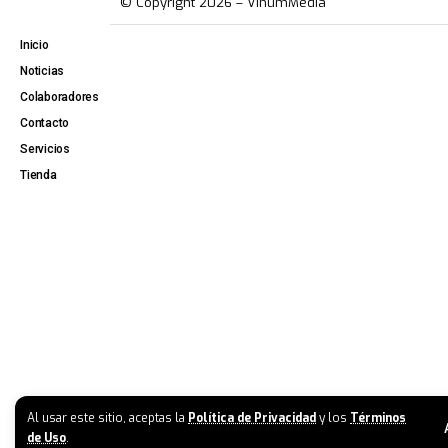
© Copyright 2026 – VinumMedia
Inicio
Noticias
Colaboradores
Contacto
Servicios
Tienda
Al usar este sitio, aceptas la
Política de Privacidad
y los
Términos
de Uso
.